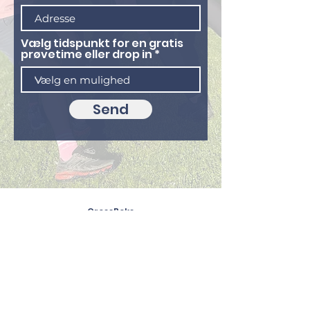
Vælg tidspunkt for en gratis
prøvetime eller drop in
Send
CrossBoks
Holdplan
Priser
Om os
Tilmeld
dig prøvetime
Følg os:
CrossBoks I/S
Susåvej 43, 4100 Ringsted
Crossboks@crossboks.com
Tlf. 52509731
CVR: 4207309
1
Medlemsbetingelser
Privatlivspolitik