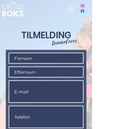
TILMELDING
SeniorCross
​