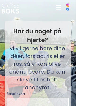
Har du noget på 
hjerte? 
Vi vil gerne høre dine 
idéer, forslag, ris eller 
ros, så vi kan blive 
endnu bedre. Du kan 
skrive til os helt 
anonymt!
Fortæl os her