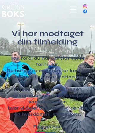
Vi har modtaget
din tilmelding
Tak fordi du har udfyldt vores
formular.
Du hører fra os inden for kort tid
med praktisk information osv.
I mellemtiden er du meget
velkommen til at følge os på
sociale medier,
hvor vi deler stemning, træning
og hverdagen i CrossBoks.
Følg os her: