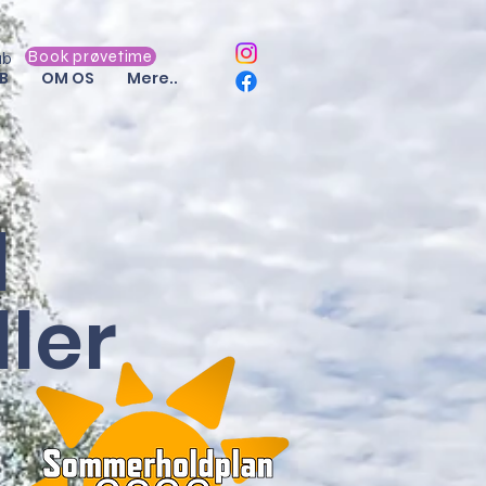
Book prøvetime
ab
B
OM OS
Mere..
l
ler