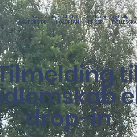
Prøv CrossBoks GRATIS – Oplev træning og fællessk
FORSIDE
HOLDPLAN
PRISER
FÆLLESSKA
Tilmelding ti
dlemskab el
drop-in