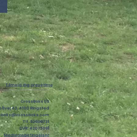
Tilmeld dig prøvetime
CrossBoks I/S
såvej 43, 4100 Ringsted
sboks@crossboks.com
Tlf. 52509731
1
CVR: 4207309
Medlemsbetingelser