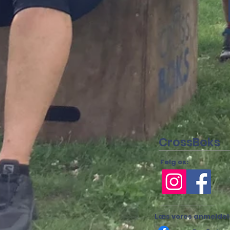
CrossBoks
Følg os:
Læs vores anmeldel