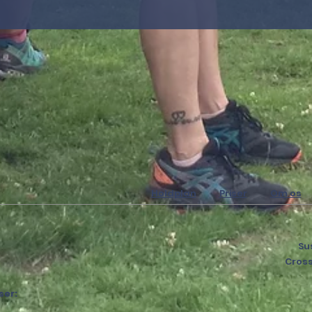
Holdplan
Priser
Om os
Su
Cros
ser: