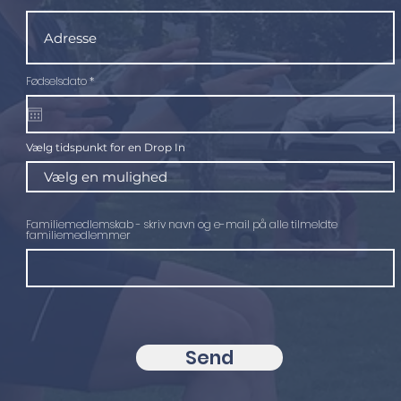
r
Fødselsdato
*
e
q
u
i
r
e
Vælg tidspunkt for en Drop In
d
Familiemedlemskab - skriv navn og e-mail på alle tilmeldte
familiemedlemmer
Send