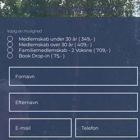
Læs medlemsbetingelser
her
Vælg en mulighed
Medlemskab under 30 år ( 349,- )
Medlemskab over 30 år ( 409,- )
Familiemedlemskab - 2 Voksne ( 709,- )
Book Drop-in ( 75,- )