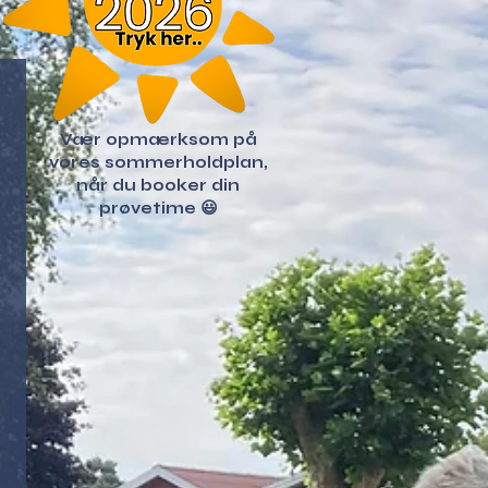
Vær opmærksom på
vores sommerholdplan,
når du booker din
prøvetime 😃